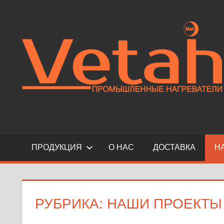
Перейти
к
Профессионализм,
содержимому
порядочность,
успех
ПРОДУКЦИЯ
О НАС
ДОСТАВКА
Н
РУБРИКА:
НАШИ ПРОЕКТЫ