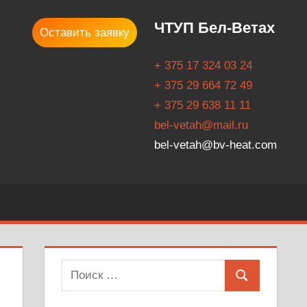
ЧТУП Бел-Ветах
Оставить заявку
+ 375 17 324 03 24
+ 375 29 664 72 49
+ 375 29 638 11 11
bel-vetah@mail.ru
bel-vetah@bv-heat.com
Поиск
Поиск
для: