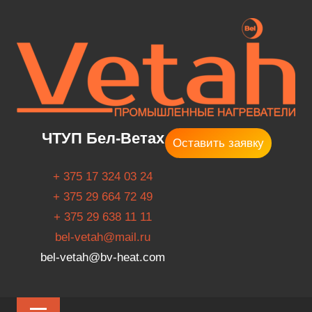
Перейти
к
содержимому
Профессионализм,
ЧТУП Бел-Ветах
Оставить заявку
порядочность,
успех
+ 375 17 324 03 24
+ 375 29 664 72 49
+ 375 29 638 11 11
bel-vetah@mail.ru
bel-vetah@bv-heat.com